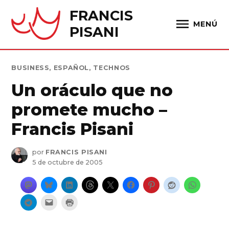
Saltar
FRANCIS
al
MENÚ
PISANI
contenido
PUBLICADO
BUSINESS
,
ESPAÑOL
,
TECHNOS
EN
Un oráculo que no
promete mucho –
Francis Pisani
por
FRANCIS PISANI
5 de octubre de 2005