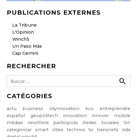
PUBLICATIONS EXTERNES
La Tribune
L'Opinion
Winch5
Un Paso Más
Cap Gemini
RECHERCHER
B
u
B
u
s
CATÉGORIES
s
c
c
a
a
r
actu
business
citynnovation
eco
entreprendre
r
español
geopolitech
innovation
innover
mobile
:
médias
newthink
participolis
Redes Sociales
Sin
categorizar
smart cities
technos
tic
transnets
vida
digital
winch5