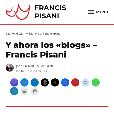
Saltar
FRANCIS
al
MENÚ
PISANI
contenido
PUBLICADO
ESPAÑOL
,
MÉDIAS
,
TECHNOS
EN
Y ahora los «blogs» –
Francis Pisani
por
FRANCIS PISANI
15 de junio de 2003