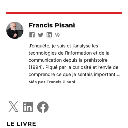
Francis Pisani
J’enquête, je suis et j’analyse les
technologies de l’information et de la
communication depuis la préhistoire
(1994). Piqué par la curiosité et l’envie de
comprendre ce que je sentais important,...
Más por Francis Pisani
X
L
F
i
a
n
c
k
e
e
b
d
o
LE LIVRE
I
o