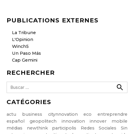
n
k
PUBLICATIONS EXTERNES
La Tribune
L'Opinion
Winch5
Un Paso Más
Cap Gemini
RECHERCHER
B
u
B
u
s
CATÉGORIES
s
c
c
a
a
r
actu
business
citynnovation
eco
entreprendre
r
español
geopolitech
innovation
innover
mobile
:
médias
newthink
participolis
Redes Sociales
Sin