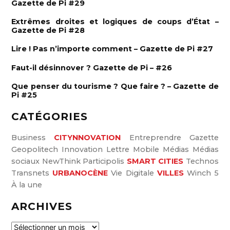
r
Gazette de Pi #29
h
e
c
r
Extrêmes droites et logiques de coups d’État –
h
Gazette de Pi #28
e
Lire ! Pas n’importe comment – Gazette de Pi #27
r
:
Faut-il désinnover ? Gazette de Pi – #26
Que penser du tourisme ? Que faire ? – Gazette de
Pi #25
CATÉGORIES
Business
CITYNNOVATION
Entreprendre
Gazette
Geopolitech
Innovation
Lettre
Mobile
Médias
Médias
sociaux
NewThink
Participolis
SMART CITIES
Technos
Transnets
URBANOCÈNE
Vie Digitale
VILLES
Winch 5
À la une
ARCHIVES
A