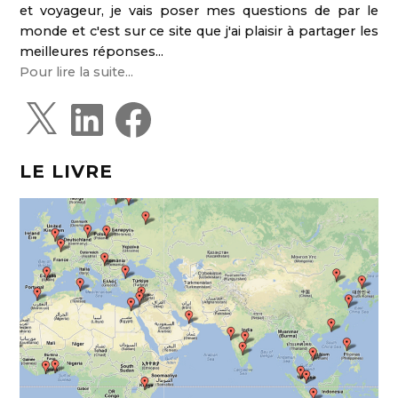
et voyageur, je vais poser mes questions de par le
monde et c'est sur ce site que j'ai plaisir à partager les
meilleures réponses...
Pour lire la suite...
X
L
F
i
a
n
c
k
e
e
b
d
o
LE LIVRE
I
o
n
k