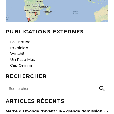
PUBLICATIONS EXTERNES
La Tribune
L'Opinion
Winch5
Un Paso Más
Cap Gemini
RECHERCHER
R
e
R
e
c
ARTICLES RÉCENTS
c
h
h
e
e
r
Marre du monde d’avant : la « grande démission » –
c