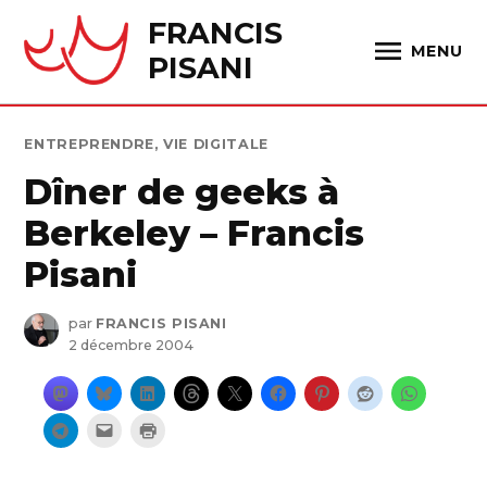
Skip
FRANCIS
to
MENU
PISANI
content
PUBLIÉ
ENTREPRENDRE
,
VIE DIGITALE
DANS
Dîner de geeks à
Berkeley – Francis
Pisani
par
FRANCIS PISANI
2 décembre 2004