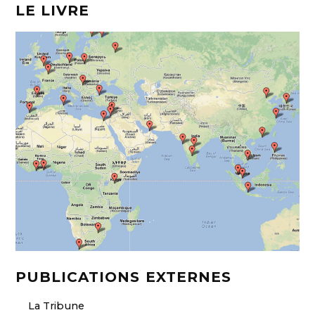
d
o
LE LIVRE
I
o
n
k
PUBLICATIONS EXTERNES
La Tribune