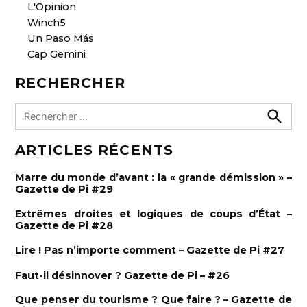
L'Opinion
Winch5
Un Paso Más
Cap Gemini
RECHERCHER
R
e
R
e
c
ARTICLES RÉCENTS
c
h
h
e
e
r
Marre du monde d’avant : la « grande démission » –
c
r
Gazette de Pi #29
h
e
c
r
Extrêmes droites et logiques de coups d’État –
h
Gazette de Pi #28
e
Lire ! Pas n’importe comment – Gazette de Pi #27
r
:
Faut-il désinnover ? Gazette de Pi – #26
Que penser du tourisme ? Que faire ? – Gazette de