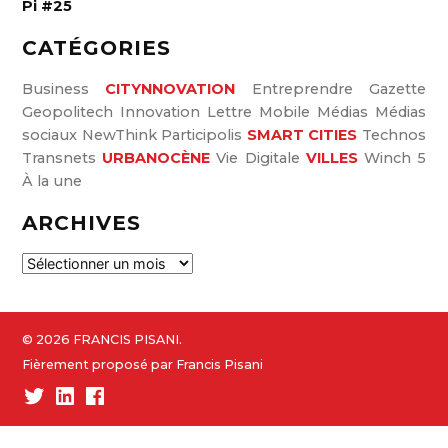
Pi #25
CATÉGORIES
Business
CITYNNOVATION
Entreprendre
Gazette
Geopolitech
Innovation
Lettre
Mobile
Médias
Médias
sociaux
NewThink
Participolis
SMART CITIES
Technos
Transnets
URBANOCÈNE
Vie Digitale
VILLES
Winch 5
À la une
ARCHIVES
A
r
c
h
© 2026 FRANCIS PISANI.
i
Fièrement proposé par Francis Pisani
v
Twitter
Linked-
Facebook
e
In
s