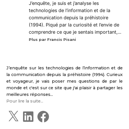
J’enquête, je suis et j’analyse les
technologies de l’information et de la
communication depuis la préhistoire
(1994). Piqué par la curiosité et l’envie de
comprendre ce que je sentais important,...
Plus par Francis Pisani
J’enquête sur les technologies de l’information et de
la communication depuis la préhistoire (1994). Curieux
et voyageur, je vais poser mes questions de par le
monde et c'est sur ce site que j'ai plaisir à partager les
meilleures réponses...
Pour lire la suite...
X
L
F
i
a
n
c
k
e
e
b