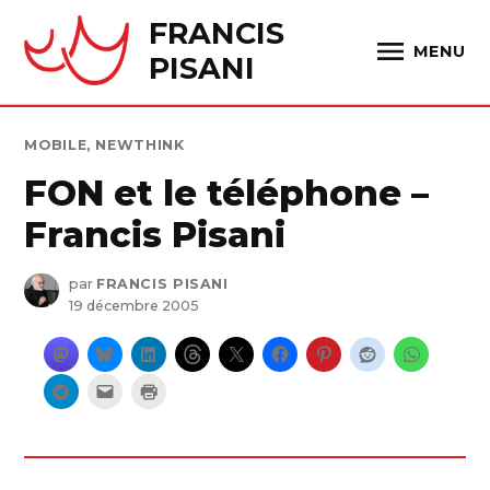
Skip
FRANCIS
to
MENU
PISANI
content
PUBLIÉ
MOBILE
,
NEWTHINK
DANS
FON et le téléphone –
Francis Pisani
par
FRANCIS PISANI
19 décembre 2005