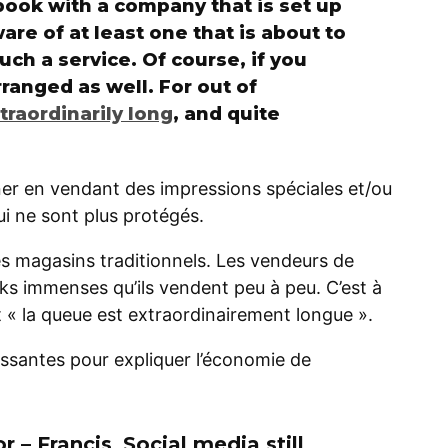
 book with a company that is set up
are of at least one that is about to
such a service. Of course, if you
ranged as well. For out of
xtraordinarily long
, and quite
ner en vendant des impressions spéciales et/ou
ui ne sont plus protégés.
es magasins traditionnels. Les vendeurs de
cks immenses qu’ils vendent peu à peu. C’est à
dit « la queue est extraordinairement longue ».
éressantes pour expliquer l’économie de
r – Francis
Social media still