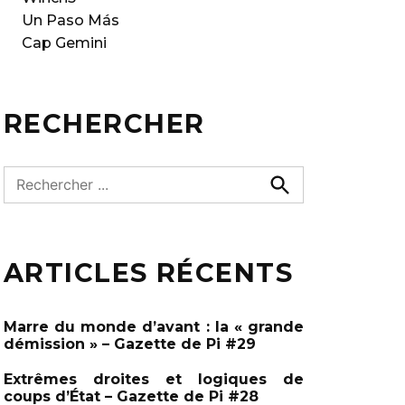
Un Paso Más
Cap Gemini
RECHERCHER
R
e
R
e
c
c
h
h
e
ARTICLES RÉCENTS
e
r
c
r
h
c
e
Marre du monde d’avant : la « grande
r
h
démission » – Gazette de Pi #29
e
Extrêmes droites et logiques de
r
coups d’État – Gazette de Pi #28
: