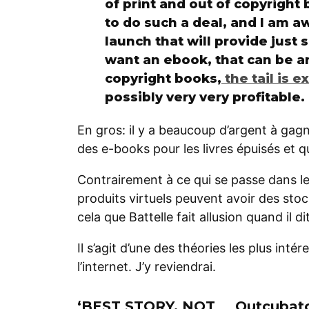
of print and out of copyright
to do such a deal, and I am aw
launch that will provide just 
want an ebook, that can be ar
copyright books,
the tail is e
possibly very very profitable.
En gros: il y a beaucoup d’argent à gag
des e-books pour les livres épuisés et q
Contrairement à ce qui se passe dans l
produits virtuels peuvent avoir des sto
cela que Battelle fait allusion quand il 
Il s’agit d’une des théories les plus int
l’internet. J’y reviendrai.
‘BEST STORY, NOT
Outcubato