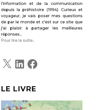
l’information et de la communication
depuis la préhistoire (1994). Curieux et
voyageur, je vais poser mes questions
de par le monde et c'est sur ce site que
j'ai plaisir à partager les meilleures
réponses...
Pour lire la suite...
X
L
F
i
a
n
c
k
e
e
b
d
o
I
o
LE LIVRE
n
k