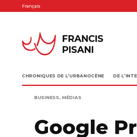
Skip
Français
to
content
FRANCIS
PISANI
CHRONIQUES DE L’URBANOCÈNE
DE L’INT
PUBLIÉ
BUSINESS
,
MÉDIAS
DANS
Google Pri