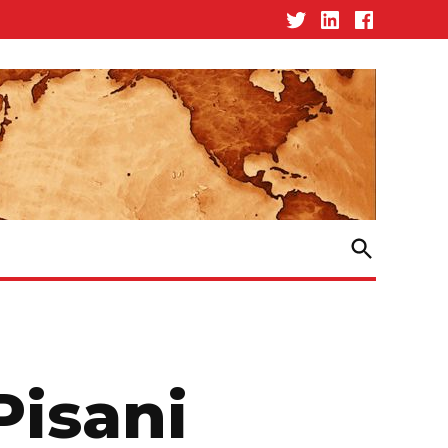
Twitter
Linked-
Facebook
In
Open
Search
Pisani