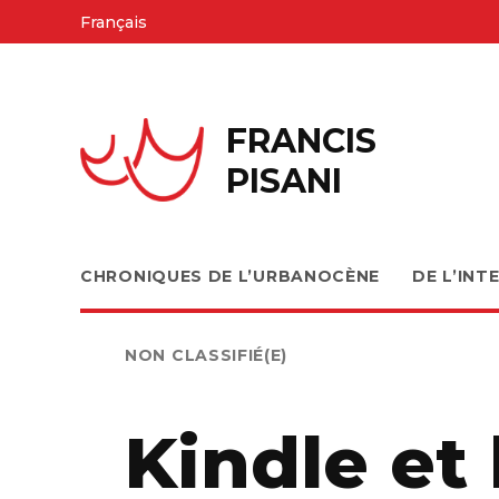
Skip
Français
to
content
FRANCIS
PISANI
CHRONIQUES DE L’URBANOCÈNE
DE L’INT
PUBLIÉ
NON CLASSIFIÉ(E)
DANS
Kindle et 