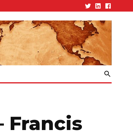
Twitter
Linked-
Facebook
In
Open
Search
– Francis