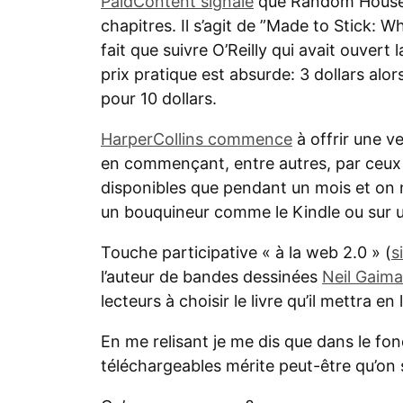
PaidContent signale
que Random House v
chapitres. Il s’agit de ”Made to Stick: 
fait que suivre O’Reilly qui avait ouvert 
prix pratique est absurde: 3 dollars alo
pour 10 dollars.
HarperCollins commence
à offrir une ve
en commençant, entre autres, par ceux d
disponibles que pendant un mois et on n
un bouquineur comme le Kindle ou sur u
Touche participative « à la web 2.0 » (
s
l’auteur de bandes dessinées
Neil Gaim
lecteurs à choisir le livre qu’il mettra 
En me relisant je me dis que dans le fond 
téléchargeables mérite peut-être qu’on s