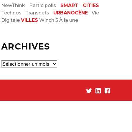
NewThink
Participolis
SMART CITIES
Technos
Transnets
URBANOCÈNE
Vie
Digitale
VILLES
Winch 5
À la une
ARCHIVES
A
r
c
h
Twitter
Linked-
Facebook
i
In
v
e
s