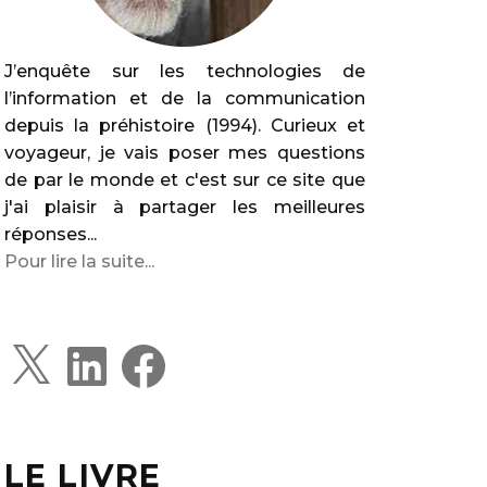
J’enquête sur les technologies de
l’information et de la communication
depuis la préhistoire (1994). Curieux et
voyageur, je vais poser mes questions
de par le monde et c'est sur ce site que
j'ai plaisir à partager les meilleures
réponses...
Pour lire la suite...
X
L
F
i
a
n
c
k
e
e
b
d
o
I
o
LE LIVRE
n
k