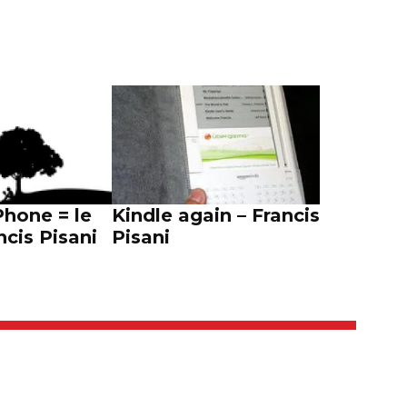
Phone = le
Kindle again – Francis
ncis Pisani
Pisani