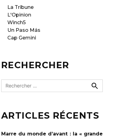
La Tribune
L'Opinion
Winch5
Un Paso Más
Cap Gemini
RECHERCHER
R
e
R
e
c
c
h
h
e
ARTICLES RÉCENTS
e
r
c
r
h
c
e
Marre du monde d’avant : la « grande
r
h