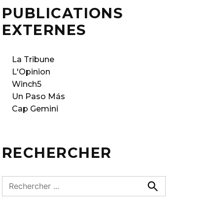
PUBLICATIONS
EXTERNES
La Tribune
L'Opinion
Winch5
Un Paso Más
Cap Gemini
RECHERCHER
R
e
R
e
c
c
h
h