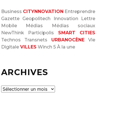
Business
CITYNNOVATION
Entreprendre
Gazette
Geopolitech
Innovation
Lettre
Mobile
Médias
Médias sociaux
NewThink
Participolis
SMART CITIES
Technos
Transnets
URBANOCÈNE
Vie
Digitale
VILLES
Winch 5
À la une
ARCHIVES
A
r
c
h
i
v