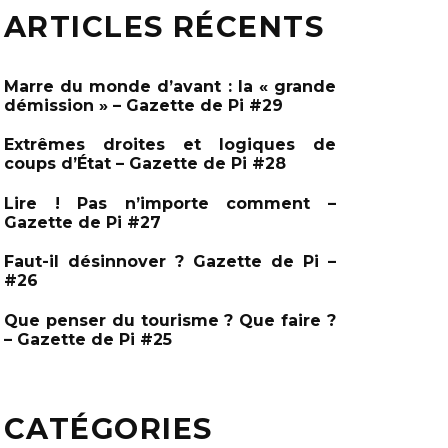
e
ARTICLES RÉCENTS
e
r
c
r
h
c
e
Marre du monde d’avant : la « grande
r
h
démission » – Gazette de Pi #29
e
Extrêmes droites et logiques de
r
coups d’État – Gazette de Pi #28
:
Lire ! Pas n’importe comment –
Gazette de Pi #27
Faut-il désinnover ? Gazette de Pi –
#26
Que penser du tourisme ? Que faire ?
– Gazette de Pi #25
CATÉGORIES