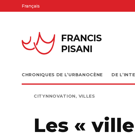
Skip
Français
to
content
FRANCIS
PISANI
CHRONIQUES DE L’URBANOCÈNE
DE L’INT
PUBLIÉ
CITYNNOVATION
,
VILLES
DANS
Les « vill