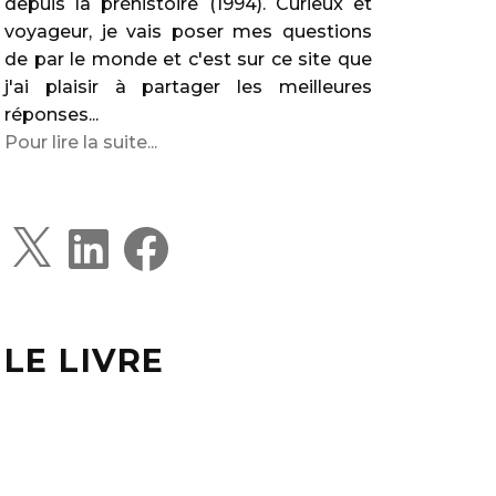
depuis la préhistoire (1994). Curieux et
voyageur, je vais poser mes questions
de par le monde et c'est sur ce site que
j'ai plaisir à partager les meilleures
réponses...
Pour lire la suite...
X
L
F
i
a
n
c
k
e
e
b
d
o
I
o
LE LIVRE
n
k