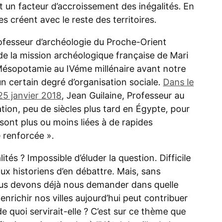
t un facteur d’accroissement des inégalités.
En
les créent avec le reste des territoires.
professeur d’archéologie du Proche-Orient
r de la mission archéologique française de Mari
Mésopotamie au IVéme millénaire avant notre
’un certain degré d’organisation sociale.
Dans le
25 janvier 2018
, Jean Guilaine, Professeur au
ation, peu de siècles plus tard en Égypte, pour
ont plus ou moins liées à de rapides
 renforcée ».
ités ? Impossible d’éluder la question. Difficile
ux historiens d’en débattre. Mais, sans
nous devons déjà nous demander dans quelle
enrichir nos villes aujourd’hui peut contribuer
de quoi servirait-elle ? C’est sur ce thème que