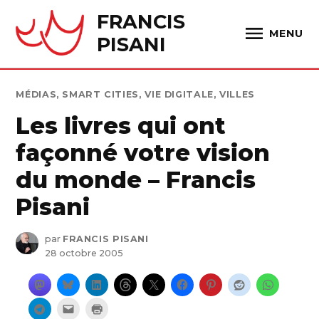
Skip
FRANCIS
to
MENU
PISANI
content
PUBLIÉ
MÉDIAS
,
SMART CITIES
,
VIE DIGITALE
,
VILLES
DANS
Les livres qui ont
façonné votre vision
du monde – Francis
Pisani
par
FRANCIS PISANI
28 octobre 2005