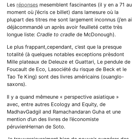
Les
réponses
mesemblent fascinantes (il y en a 71 au
moment où j’écris ce billet) dans lamesure où la
plupart des titres me sont largement inconnus (j’en ai
déjàcommandé un après avoir feuilleté cette très
longue liste:
Cradle to cradle
de McDonough).
Le plus frappant,cependant, c’est que la presque
totalité (à quelques notables exceptions prèsdont
Mille plateaux de Deleuze et Guattari, Le pendule de
Foucault de Eco, Lasociété du risque de Beck et le
Tao Te King) sont des livres américains (ouanglo-
saxons).
Il y a quand mêmeune « perspective asiatique »
avec, entre autres Ecology and Equity, de
MadhavGadgil and Ramachandaran Guha et une
mention d’un des livres de l’économiste
péruvienHernan de Soto.
Je trouveraisvraiment bien de pouvoir suggérer des