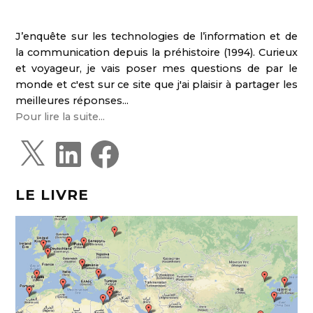
J’enquête sur les technologies de l’information et de
la communication depuis la préhistoire (1994). Curieux
et voyageur, je vais poser mes questions de par le
monde et c'est sur ce site que j'ai plaisir à partager les
meilleures réponses...
Pour lire la suite...
X
L
F
i
a
n
c
k
e
e
b
d
o
LE LIVRE
I
o
n
k