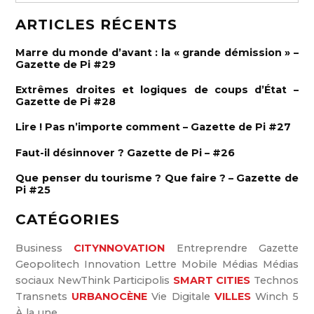
e
R
e
c
ARTICLES RÉCENTS
c
h
h
e
e
r
Marre du monde d’avant : la « grande démission » –
c
r
Gazette de Pi #29
h
e
c
r
Extrêmes droites et logiques de coups d’État –
h
Gazette de Pi #28
e
Lire ! Pas n’importe comment – Gazette de Pi #27
r
:
Faut-il désinnover ? Gazette de Pi – #26
Que penser du tourisme ? Que faire ? – Gazette de
Pi #25
CATÉGORIES
Business
CITYNNOVATION
Entreprendre
Gazette
Geopolitech
Innovation
Lettre
Mobile
Médias
Médias
sociaux
NewThink
Participolis
SMART CITIES
Technos
Transnets
URBANOCÈNE
Vie Digitale
VILLES
Winch 5
À la une