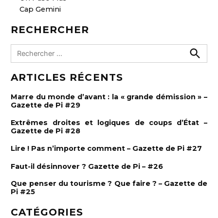
Cap Gemini
RECHERCHER
R
e
R
e
c
ARTICLES RÉCENTS
c
h
h
e
e
r
Marre du monde d’avant : la « grande démission » –
c
r
Gazette de Pi #29
h
e
c
r
Extrêmes droites et logiques de coups d’État –
h
Gazette de Pi #28
e
Lire ! Pas n’importe comment – Gazette de Pi #27
r
:
Faut-il désinnover ? Gazette de Pi – #26
Que penser du tourisme ? Que faire ? – Gazette de
Pi #25
CATÉGORIES