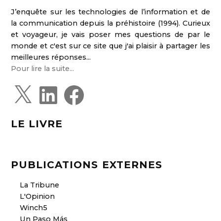
J’enquête sur les technologies de l’information et de
la communication depuis la préhistoire (1994). Curieux
et voyageur, je vais poser mes questions de par le
monde et c'est sur ce site que j'ai plaisir à partager les
meilleures réponses...
Pour lire la suite...
X
L
F
i
a
n
c
k
e
e
b
d
o
LE LIVRE
I
o
n
k
PUBLICATIONS EXTERNES
La Tribune
L'Opinion
Winch5
Un Paso Más