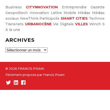
Business
CITYNNOVATION
Entreprendre
Gazette
Geopolitech
Innovation
Lettre
Mobile
Médias
Médias
sociaux
NewThink
Participolis
SMART CITIES
Technos
Transnets
URBANOCÈNE
Vie Digitale
VILLES
Winch 5
À la une
ARCHIVES
A
r
c
h
© 2026 FRANCIS PISANI.
i
Fièrement proposé par Francis Pisani
v
Twitter
Linked-
Facebook
e
In
s