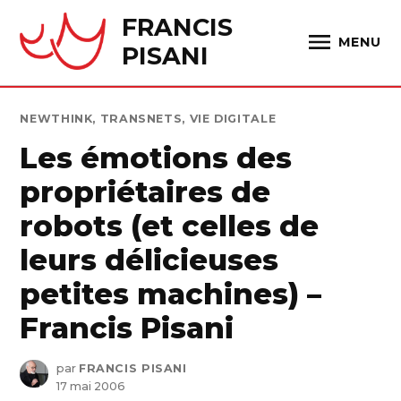
Skip
FRANCIS
to
MENU
PISANI
content
PUBLIÉ
NEWTHINK
,
TRANSNETS
,
VIE DIGITALE
DANS
Les émotions des
propriétaires de
robots (et celles de
leurs délicieuses
petites machines) –
Francis Pisani
par
FRANCIS PISANI
17 mai 2006