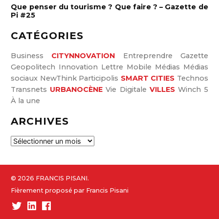
Que penser du tourisme ? Que faire ? – Gazette de
Pi #25
CATÉGORIES
Business
CITYNNOVATION
Entreprendre
Gazette
Geopolitech
Innovation
Lettre
Mobile
Médias
Médias
sociaux
NewThink
Participolis
SMART CITIES
Technos
Transnets
URBANOCÈNE
Vie Digitale
VILLES
Winch 5
À la une
ARCHIVES
A
r
c
h
© 2026 FRANCIS PISANI.
i
Fièrement proposé par Francis Pisani
v
Twitter
Linked-
Facebook
e
In