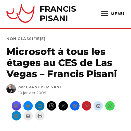
Skip
FRANCIS
to
MENU
PISANI
content
PUBLIÉ
NON CLASSIFIÉ(E)
DANS
Microsoft à tous les
étages au CES de Las
Vegas – Francis Pisani
par
FRANCIS PISANI
10 janvier 2009