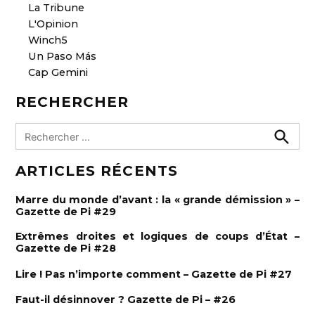
La Tribune
L'Opinion
Winch5
Un Paso Más
Cap Gemini
RECHERCHER
R
e
R
e
c
ARTICLES RÉCENTS
c
h
h
e
e
r
Marre du monde d’avant : la « grande démission » –
c
r
Gazette de Pi #29
h
e
c
r
Extrêmes droites et logiques de coups d’État –
h
Gazette de Pi #28
e
Lire ! Pas n’importe comment – Gazette de Pi #27
r
:
Faut-il désinnover ? Gazette de Pi – #26