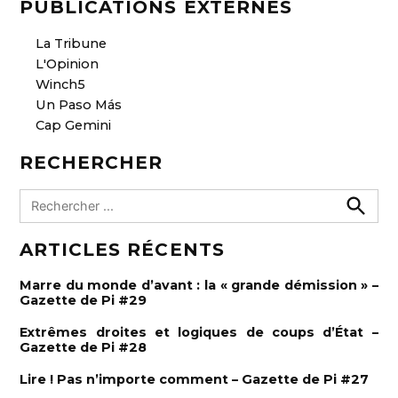
PUBLICATIONS EXTERNES
La Tribune
L'Opinion
Winch5
Un Paso Más
Cap Gemini
RECHERCHER
R
e
R
e
c
ARTICLES RÉCENTS
c
h
h
e
e
r
Marre du monde d’avant : la « grande démission » –
c
r
Gazette de Pi #29
h
e
c
r
Extrêmes droites et logiques de coups d’État –
h
Gazette de Pi #28
e
Lire ! Pas n’importe comment – Gazette de Pi #27
r