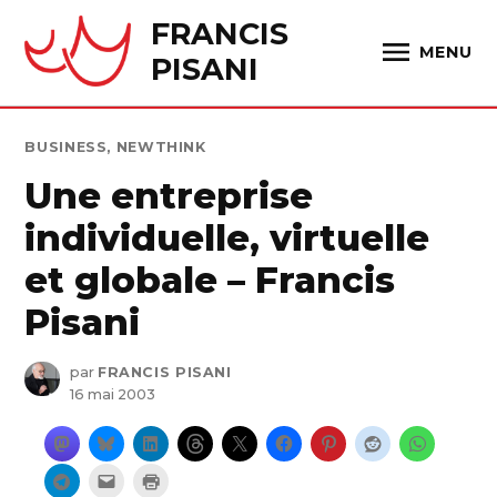
Skip
FRANCIS
to
MENU
PISANI
content
PUBLIÉ
BUSINESS
,
NEWTHINK
DANS
Une entreprise
individuelle, virtuelle
et globale – Francis
Pisani
par
FRANCIS PISANI
16 mai 2003