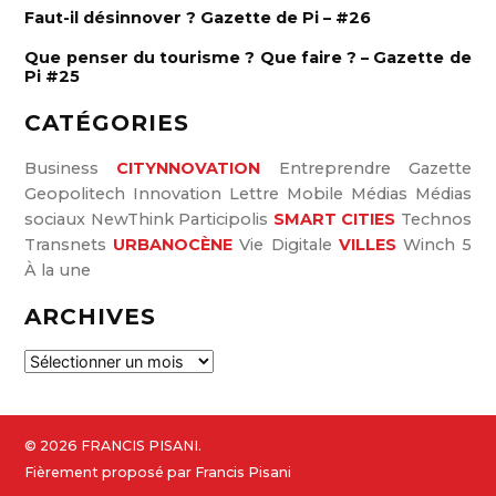
:
Faut-il désinnover ? Gazette de Pi – #26
Que penser du tourisme ? Que faire ? – Gazette de
Pi #25
CATÉGORIES
Business
CITYNNOVATION
Entreprendre
Gazette
Geopolitech
Innovation
Lettre
Mobile
Médias
Médias
sociaux
NewThink
Participolis
SMART CITIES
Technos
Transnets
URBANOCÈNE
Vie Digitale
VILLES
Winch 5
À la une
ARCHIVES
A
r
c
h
© 2026 FRANCIS PISANI.
i
Fièrement proposé par Francis Pisani
v