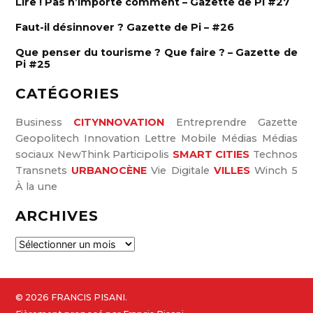
Lire ! Pas n’importe comment – Gazette de Pi #27
r
:
Faut-il désinnover ? Gazette de Pi – #26
Que penser du tourisme ? Que faire ? – Gazette de
Pi #25
CATÉGORIES
Business
CITYNNOVATION
Entreprendre
Gazette
Geopolitech
Innovation
Lettre
Mobile
Médias
Médias
sociaux
NewThink
Participolis
SMART CITIES
Technos
Transnets
URBANOCÈNE
Vie Digitale
VILLES
Winch 5
À la une
ARCHIVES
A
r
c
h
© 2026 FRANCIS PISANI.
i