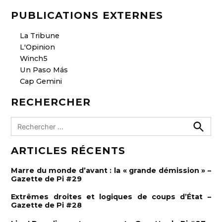
PUBLICATIONS EXTERNES
La Tribune
L'Opinion
Winch5
Un Paso Más
Cap Gemini
RECHERCHER
R
e
R
e
c
ARTICLES RÉCENTS
c
h
h
e
e
r
Marre du monde d’avant : la « grande démission » –
c
r
Gazette de Pi #29
h
e
c
r
Extrêmes droites et logiques de coups d’État –
h
Gazette de Pi #28
e