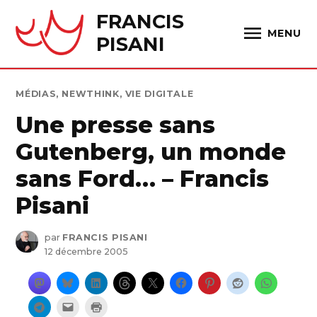
Skip
FRANCIS
to
MENU
PISANI
content
PUBLIÉ
MÉDIAS
,
NEWTHINK
,
VIE DIGITALE
DANS
Une presse sans
Gutenberg, un monde
sans Ford… – Francis
Pisani
par
FRANCIS PISANI
12 décembre 2005