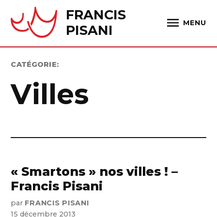
Skip
FRANCIS
to
MENU
PISANI
content
CATÉGORIE:
Villes
« Smartons » nos villes ! –
Francis Pisani
par
FRANCIS PISANI
15 décembre 2013