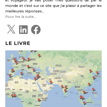
et voyageur, je vais poser mes questions de par le
monde et c'est sur ce site que j'ai plaisir à partager les
meilleures réponses...
Pour lire la suite...
X
L
F
i
a
n
c
k
e
e
b
d
o
LE LIVRE
I
o
n
k