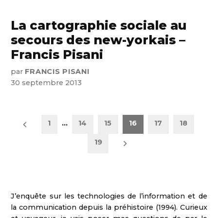
La cartographie sociale au
secours des new-yorkais –
Francis Pisani
par
FRANCIS PISANI
30 septembre 2013
Pagination
1
…
14
15
16
17
18
des
19
publications
J’enquête sur les technologies de l’information et de
la communication depuis la préhistoire (1994). Curieux