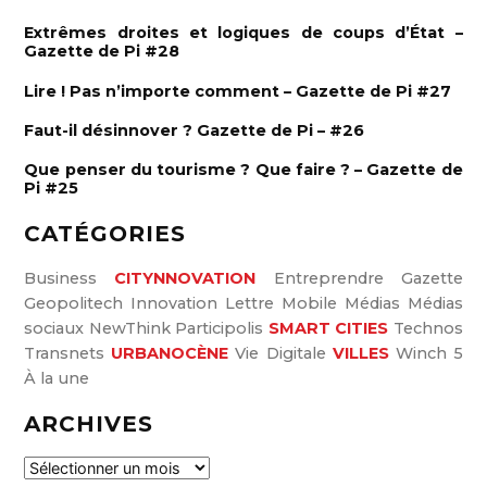
e
c
r
Extrêmes droites et logiques de coups d’État –
h
Gazette de Pi #28
e
Lire ! Pas n’importe comment – Gazette de Pi #27
r
:
Faut-il désinnover ? Gazette de Pi – #26
Que penser du tourisme ? Que faire ? – Gazette de
Pi #25
CATÉGORIES
Business
CITYNNOVATION
Entreprendre
Gazette
Geopolitech
Innovation
Lettre
Mobile
Médias
Médias
sociaux
NewThink
Participolis
SMART CITIES
Technos
Transnets
URBANOCÈNE
Vie Digitale
VILLES
Winch 5
À la une
ARCHIVES
A