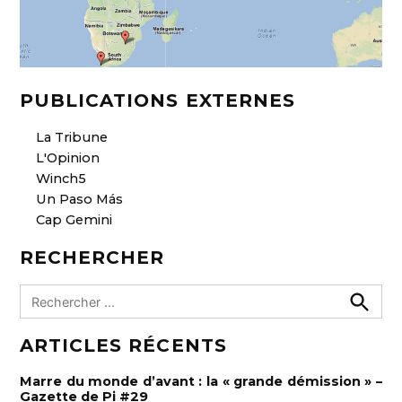
PUBLICATIONS EXTERNES
La Tribune
L'Opinion
Winch5
Un Paso Más
Cap Gemini
RECHERCHER
R
e
R
e
c
ARTICLES RÉCENTS
c
h
h
e
e
r
Marre du monde d’avant : la « grande démission » –
c
r
Gazette de Pi #29
h