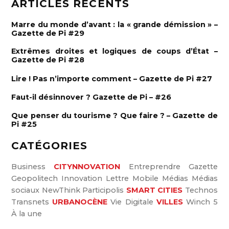
ARTICLES RÉCENTS
c
h
h
e
e
r
Marre du monde d’avant : la « grande démission » –
c
r
Gazette de Pi #29
h
e
c
r
Extrêmes droites et logiques de coups d’État –
h
Gazette de Pi #28
e
Lire ! Pas n’importe comment – Gazette de Pi #27
r
:
Faut-il désinnover ? Gazette de Pi – #26
Que penser du tourisme ? Que faire ? – Gazette de
Pi #25
CATÉGORIES
Business
CITYNNOVATION
Entreprendre
Gazette
Geopolitech
Innovation
Lettre
Mobile
Médias
Médias
sociaux
NewThink
Participolis
SMART CITIES
Technos
Transnets
URBANOCÈNE
Vie Digitale
VILLES
Winch 5
À la une