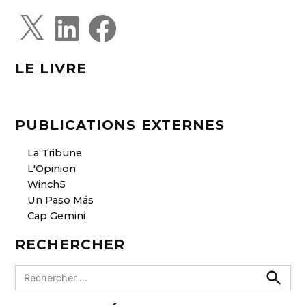
X
L
F
i
a
n
c
k
e
e
b
d
o
LE LIVRE
I
o
n
k
PUBLICATIONS EXTERNES
La Tribune
L'Opinion
Winch5
Un Paso Más
Cap Gemini
RECHERCHER
R
e
R
e
c