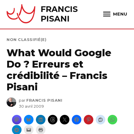
Skip
FRANCIS
to
MENU
PISANI
content
PUBLIÉ
NON CLASSIFIÉ(E)
DANS
What Would Google
Do ? Erreurs et
crédibilité – Francis
Pisani
par
FRANCIS PISANI
30 avril 2009