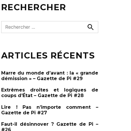
RECHERCHER
R
e
R
e
c
c
h
h
e
ARTICLES RÉCENTS
e
r
c
r
h
c
e
Marre du monde d’avant : la « grande
r
h
démission » – Gazette de Pi #29
e
Extrêmes droites et logiques de
r
coups d’État – Gazette de Pi #28
:
Lire ! Pas n’importe comment –
Gazette de Pi #27
Faut-il désinnover ? Gazette de Pi –
#26