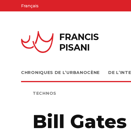
Skip
Français
to
content
FRANCIS
PISANI
CHRONIQUES DE L’URBANOCÈNE
DE L’INT
PUBLIÉ
TECHNOS
DANS
Bill Gates