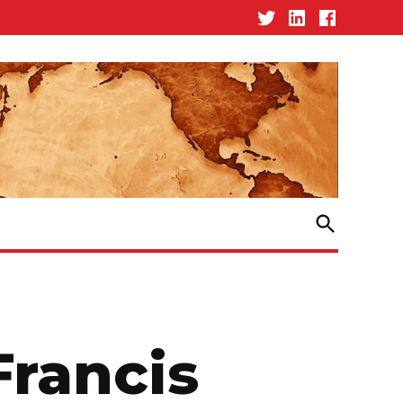
Twitter
Linked-
Facebook
In
Open
Search
Francis