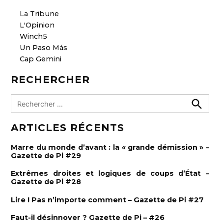
La Tribune
L'Opinion
Winch5
Un Paso Más
Cap Gemini
RECHERCHER
R
e
R
e
c
ARTICLES RÉCENTS
c
h
h
e
e
r
Marre du monde d’avant : la « grande démission » –
c
r
Gazette de Pi #29
h
e
c
r
Extrêmes droites et logiques de coups d’État –
h
Gazette de Pi #28
e
Lire ! Pas n’importe comment – Gazette de Pi #27
r
:
Faut-il désinnover ? Gazette de Pi – #26