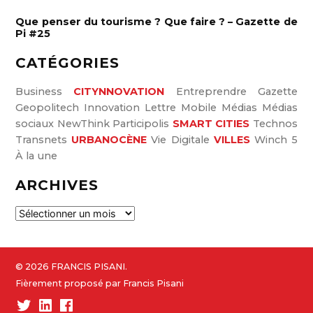
Que penser du tourisme ? Que faire ? – Gazette de
Pi #25
CATÉGORIES
Business
CITYNNOVATION
Entreprendre
Gazette
Geopolitech
Innovation
Lettre
Mobile
Médias
Médias
sociaux
NewThink
Participolis
SMART CITIES
Technos
Transnets
URBANOCÈNE
Vie Digitale
VILLES
Winch 5
À la une
ARCHIVES
A
r
c
h
© 2026 FRANCIS PISANI.
i
Fièrement proposé par Francis Pisani
v
Twitter
Linked-
Facebook
e