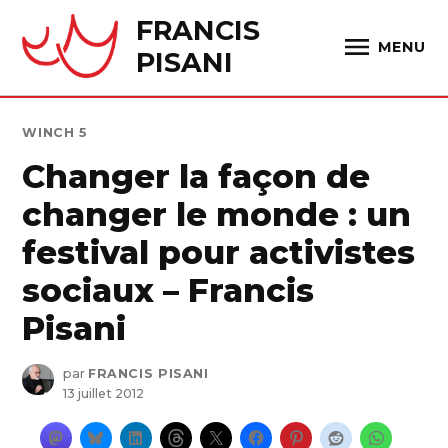
Skip
FRANCIS
to
MENU
PISANI
content
PUBLIÉ
WINCH 5
DANS
Changer la façon de
changer le monde : un
festival pour activistes
sociaux – Francis
Pisani
par
FRANCIS PISANI
13 juillet 2012