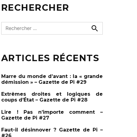
RECHERCHER
R
e
R
e
c
c
h
h
e
ARTICLES RÉCENTS
e
r
c
r
h
c
e
Marre du monde d’avant : la « grande
r
h
démission » – Gazette de Pi #29
e
Extrêmes droites et logiques de
r
coups d’État – Gazette de Pi #28
:
Lire ! Pas n’importe comment –
Gazette de Pi #27
Faut-il désinnover ? Gazette de Pi –
#26