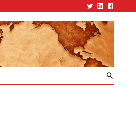
Twitter
Linked-
Facebook
In
Open
Search