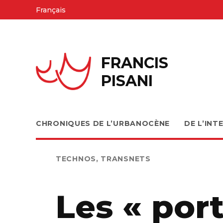
Skip
Français
to
content
FRANCIS
PISANI
CHRONIQUES DE L’URBANOCÈNE
DE L’INT
PUBLIÉ
TECHNOS
,
TRANSNETS
DANS
Les « por