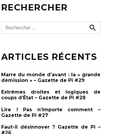
RECHERCHER
R
e
R
e
c
c
h
h
e
ARTICLES RÉCENTS
e
r
c
r
h
c
e
Marre du monde d’avant : la « grande
r
h
démission » – Gazette de Pi #29
e
Extrêmes droites et logiques de
r
coups d’État – Gazette de Pi #28
:
Lire ! Pas n’importe comment –
Gazette de Pi #27
Faut-il désinnover ? Gazette de Pi –
#26