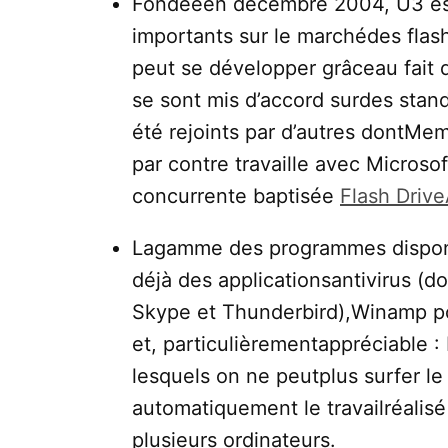
Fondéeen décembre 2004, U3 est 
importants sur le marchédes flash
peut se développer grâceau fait q
se sont mis d’accord surdes stan
été rejoints par d’autres dontMe
par contre travaille avec Microso
concurrente baptisée
Flash Drive
Lagamme des programmes disponib
déjà des applicationsantivirus (d
Skype et Thunderbird),Winamp po
et, particulièrementappréciable 
lesquels on ne peutplus surfer l
automatiquement le travailréalisé
plusieurs ordinateurs.