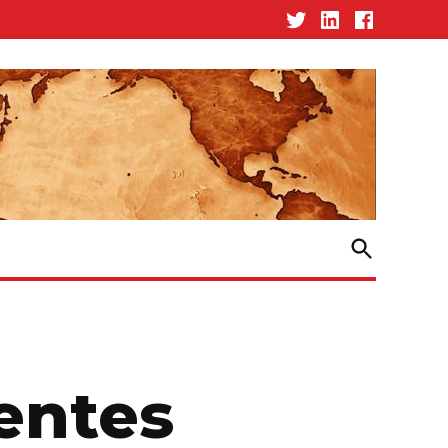
Twitter
Linked-
Facebook
In
Open
Search
gentes