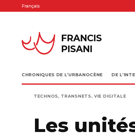
Skip
Français
to
content
FRANCIS
PISANI
CHRONIQUES DE L’URBANOCÈNE
DE L’INT
PUBLIÉ
TECHNOS
,
TRANSNETS
,
VIE DIGITALE
DANS
Les unité