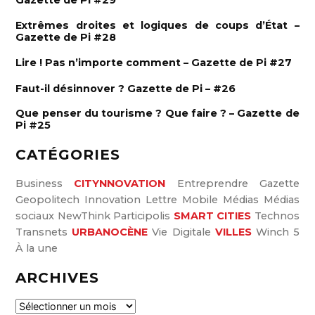
h
e
c
r
Extrêmes droites et logiques de coups d’État –
h
Gazette de Pi #28
e
Lire ! Pas n’importe comment – Gazette de Pi #27
r
:
Faut-il désinnover ? Gazette de Pi – #26
Que penser du tourisme ? Que faire ? – Gazette de
Pi #25
CATÉGORIES
Business
CITYNNOVATION
Entreprendre
Gazette
Geopolitech
Innovation
Lettre
Mobile
Médias
Médias
sociaux
NewThink
Participolis
SMART CITIES
Technos
Transnets
URBANOCÈNE
Vie Digitale
VILLES
Winch 5
À la une
ARCHIVES
A