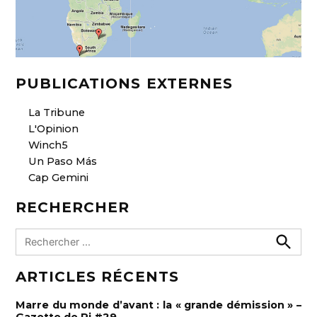
PUBLICATIONS EXTERNES
La Tribune
L'Opinion
Winch5
Un Paso Más
Cap Gemini
RECHERCHER
R
e
R
e
c
ARTICLES RÉCENTS
c
h
h
e
e
r
Marre du monde d’avant : la « grande démission » –
c
r
Gazette de Pi #29