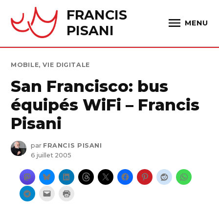
Skip
FRANCIS
to
MENU
PISANI
content
PUBLIÉ
MOBILE
,
VIE DIGITALE
DANS
San Francisco: bus
équipés WiFi – Francis
Pisani
par
FRANCIS PISANI
6 juillet 2005