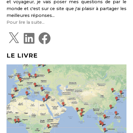
et voyageur, je vais poser mes questions de par le
monde et c'est sur ce site que j'ai plaisir à partager les
meilleures réponses...
Pour lire la suite...
X
L
F
i
a
n
c
k
e
e
b
d
o
LE LIVRE
I
o
n
k