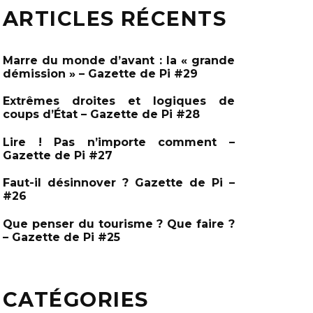
e
ARTICLES RÉCENTS
e
r
c
r
h
c
e
Marre du monde d’avant : la « grande
r
h
démission » – Gazette de Pi #29
e
Extrêmes droites et logiques de
r
coups d’État – Gazette de Pi #28
:
Lire ! Pas n’importe comment –
Gazette de Pi #27
Faut-il désinnover ? Gazette de Pi –
#26
Que penser du tourisme ? Que faire ?
– Gazette de Pi #25
CATÉGORIES