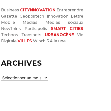
Business
CITYNNOVATION
Entreprendre
Gazette
Geopolitech
Innovation
Lettre
Mobile
Médias
Médias sociaux
NewThink
Participolis
SMART CITIES
Technos
Transnets
URBANOCÈNE
Vie
Digitale
VILLES
Winch 5
À la une
ARCHIVES
A
r
c
h
i
v