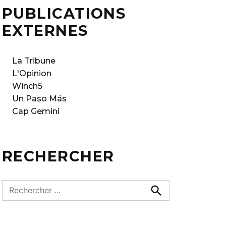
PUBLICATIONS
EXTERNES
La Tribune
L'Opinion
Winch5
Un Paso Más
Cap Gemini
RECHERCHER
R
e
R
e
c
c
h
h