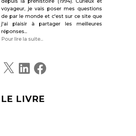
depuis la préhistoire (1994). Curieux et
voyageur, je vais poser mes questions
de par le monde et c'est sur ce site que
j'ai plaisir à partager les meilleures
réponses...
Pour lire la suite...
X
L
F
i
a
n
c
k
e
e
b
d
o
I
o
LE LIVRE
n
k