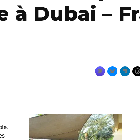
à Dubai – Fr
ple.
es