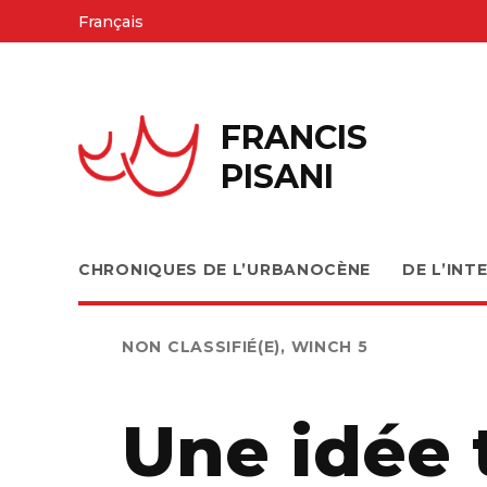
Skip
Français
to
content
FRANCIS
PISANI
CHRONIQUES DE L’URBANOCÈNE
DE L’INT
PUBLIÉ
NON CLASSIFIÉ(E)
,
WINCH 5
DANS
Une idée 