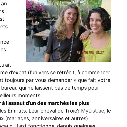
’an
rs
st
ets.
sance
les
trait
mme d’expat (l’univers se rétrécit, à commencer
t toujours par vous demander « que fait votre
e bureau qui ne laissent pas de temps pour
meilleurs moments.
 à l’assaut d’un des marchés les plus
les Émirats. Leur cheval de Troie?
MyList.ae
, le
ux (mariages, anniversaires et autres)
caux. Il est fonctionnel depuis quelques