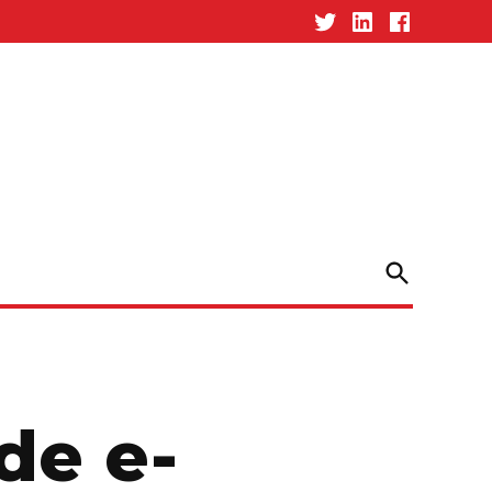
Twitter
Linked-
Facebook
In
Open
Search
de e-