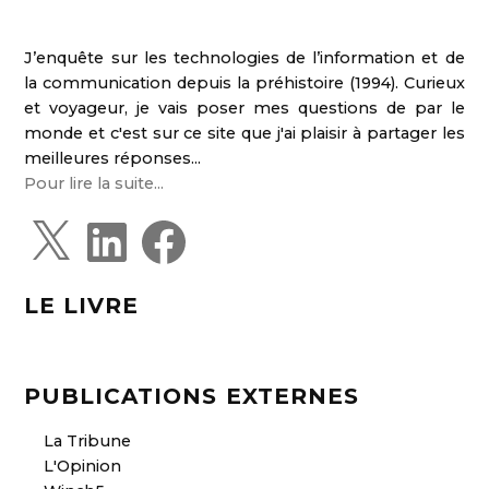
J’enquête sur les technologies de l’information et de
la communication depuis la préhistoire (1994). Curieux
et voyageur, je vais poser mes questions de par le
monde et c'est sur ce site que j'ai plaisir à partager les
meilleures réponses...
Pour lire la suite...
X
L
F
i
a
n
c
k
e
e
b
d
o
LE LIVRE
I
o
n
k
PUBLICATIONS EXTERNES
La Tribune
L'Opinion