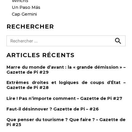
Winch5
Un Paso Más
Cap Gemini
RECHERCHER
R
e
R
e
c
ARTICLES RÉCENTS
c
h
h
e
e
r
Marre du monde d’avant : la « grande démission » –
c
r
Gazette de Pi #29
h
e
c
r
Extrêmes droites et logiques de coups d’État –
h
Gazette de Pi #28
e
Lire ! Pas n’importe comment – Gazette de Pi #27
r
:
Faut-il désinnover ? Gazette de Pi – #26
Que penser du tourisme ? Que faire ? – Gazette de
Pi #25