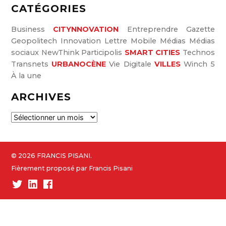
CATÉGORIES
Business
CITYNNOVATION
Entreprendre
Gazette
Geopolitech
Innovation
Lettre
Mobile
Médias
Médias
sociaux
NewThink
Participolis
SMART CITIES
Technos
Transnets
URBANOCÈNE
Vie Digitale
VILLES
Winch 5
À la une
ARCHIVES
A
r
c
h
© 2026 FRANCIS PISANI.
i
Fièrement proposé par Francis Pisani
v
Twitter
Linked-
Facebook
e
In
s