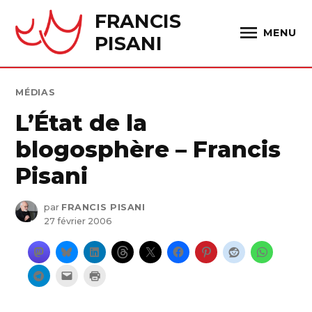
Skip
FRANCIS
to
MENU
PISANI
content
PUBLIÉ
MÉDIAS
DANS
L’État de la
blogosphère – Francis
Pisani
par
FRANCIS PISANI
27 février 2006