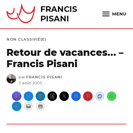
Skip
FRANCIS
to
MENU
PISANI
content
PUBLIÉ
NON CLASSIFIÉ(E)
DANS
Retour de vacances… –
Francis Pisani
par
FRANCIS PISANI
7 août 2005