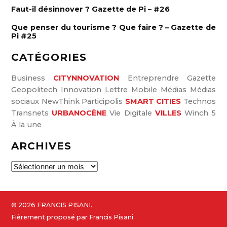
:
Faut-il désinnover ? Gazette de Pi – #26
Que penser du tourisme ? Que faire ? – Gazette de
Pi #25
CATÉGORIES
Business
CITYNNOVATION
Entreprendre
Gazette
Geopolitech
Innovation
Lettre
Mobile
Médias
Médias
sociaux
NewThink
Participolis
SMART CITIES
Technos
Transnets
URBANOCÈNE
Vie Digitale
VILLES
Winch 5
À la une
ARCHIVES
A
r
c
h
© 2026 FRANCIS PISANI.
i
Fièrement proposé par Francis Pisani
v