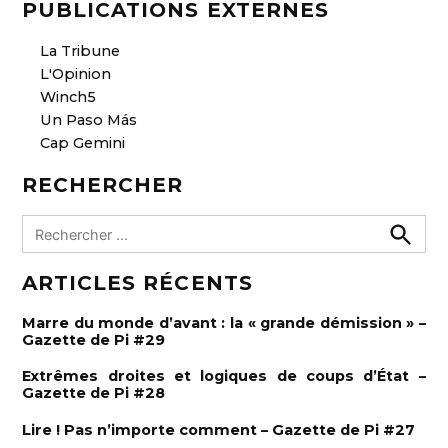
PUBLICATIONS EXTERNES
La Tribune
L'Opinion
Winch5
Un Paso Más
Cap Gemini
RECHERCHER
R
e
R
e
c
ARTICLES RÉCENTS
c
h
h
e
e
r
Marre du monde d’avant : la « grande démission » –
c
r
Gazette de Pi #29
h
e
c
r
Extrêmes droites et logiques de coups d’État –
h
Gazette de Pi #28
e
Lire ! Pas n’importe comment – Gazette de Pi #27
r